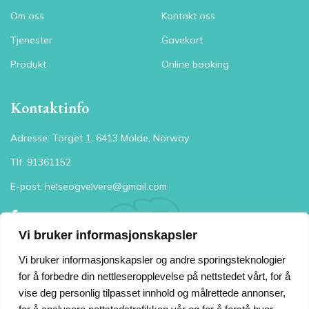
Om oss
Kontakt oss
Tjenester
Gavekort
Produkt
Online booking
Kontaktinfo
Adresse: Torget 1, 6413 Molde, Norway
Tlf: 91361152
E-post: helseogvelvere@gmail.com
Vi bruker informasjonskapsler
Åpningstider
Vi bruker informasjonskapsler og andre sporingsteknologier
for å forbedre din nettleseropplevelse på nettstedet vårt, for å
Mandag - Onsdag:
10:00 - 18:00
vise deg personlig tilpasset innhold og målrettede annonser,