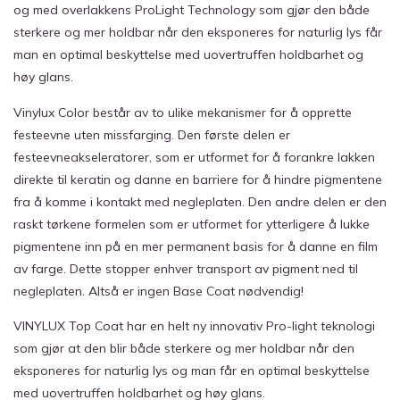
og med overlakkens ProLight Technology som gjør den både
sterkere og mer holdbar når den eksponeres for naturlig lys får
man en optimal beskyttelse med uovertruffen holdbarhet og
høy glans.
Vinylux Color består av to ulike mekanismer for å opprette
festeevne uten missfarging. Den første delen er
festeevneakseleratorer, som er utformet for å forankre lakken
direkte til keratin og danne en barriere for å hindre pigmentene
fra å komme i kontakt med negleplaten. Den andre delen er den
raskt tørkene formelen som er utformet for ytterligere å lukke
pigmentene inn på en mer permanent basis for å danne en film
av farge. Dette stopper enhver transport av pigment ned til
negleplaten. Altså er ingen Base Coat nødvendig!
VINYLUX Top Coat har en helt ny innovativ Pro-light teknologi
som gjør at den blir både sterkere og mer holdbar når den
eksponeres for naturlig lys og man får en optimal beskyttelse
med uovertruffen holdbarhet og høy glans.