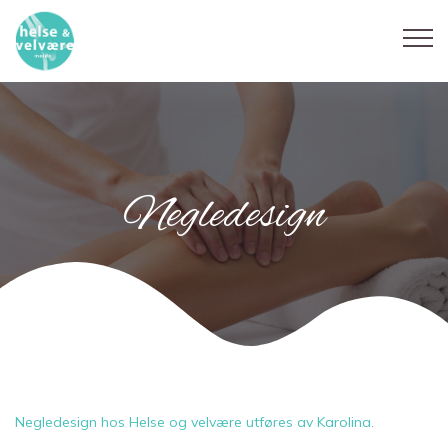
Negledesign
Negledesign hos Helse og velvære utføres av Karolina.