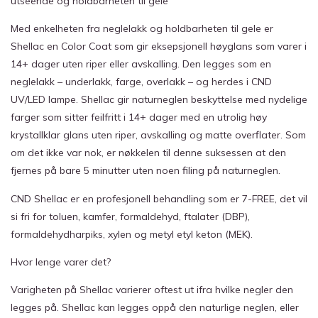
utseende og holdbarheten til gele
Med enkelheten fra neglelakk og holdbarheten til gele er
Shellac en Color Coat som gir eksepsjonell høyglans som varer i
14+ dager uten riper eller avskalling. Den legges som en
neglelakk – underlakk, farge, overlakk – og herdes i CND
UV/LED lampe. Shellac gir naturneglen beskyttelse med nydelige
farger som sitter feilfritt i 14+ dager med en utrolig høy
krystallklar glans uten riper, avskalling og matte overflater. Som
om det ikke var nok, er nøkkelen til denne suksessen at den
fjernes på bare 5 minutter uten noen filing på naturneglen.
CND Shellac er en profesjonell behandling som er 7-FREE, det vil
si fri for toluen, kamfer, formaldehyd, ftalater (DBP),
formaldehydharpiks, xylen og metyl etyl keton (MEK).
Hvor lenge varer det?
Varigheten på Shellac varierer oftest ut ifra hvilke negler den
legges på. Shellac kan legges oppå den naturlige neglen, eller