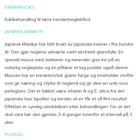
PARAFINVOKS
Fuktbehandling til tørre hender/neglebånd
JAPANSK MANIKYR
Japansk Manikyr har blitt brukt av japanske kvinner i fire hundre
år. Den gjør neglene velnærte samt ekstremt glansfulle. En
spesiell masse med viatminer og mineraler gnis inn på en
naturlig negleplate og en påfører et lag pudder oppå denne.
Massen har en karakteristisk grønn farge og inneholder stoffer
som gir næring og styrke til neglend og gir dem en unik rosa
perleglans. Det er takket være vitamin A og E, silica fra det
japanske hav, bipollen og keratin at en får et så fint resultat.
Effekten er synelig umiddelbart etter behandlingen. For at det
skal vare bør den gjentas 3-4 ganger innenfor et intervall på 3
uker.
PLEXIGEL