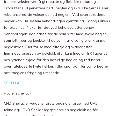
fremme veksten ved å gi robuste og fleksible naturnegler.
Produktene vil penetrere ned i neglen og skal ikke fjernes eller
rebalanseres, de vokser ut med neglen. Ved svært skadede
negler kan IBX system behandlingen gjentas ca 1 gang i uken i
for eksempel 4 uker før det vedlikeholdes etter behov.
Behandlingen kan passe for de som sliter med svake negler
som lett fliser og knekker til de som har alvorlig eller kronisk
negleskade. Eller for se med slitasje og skader etter
fjerningsprosessen av gelelakk eller kunstnegler. IBX llager et
beskyttende skjold for den naturlige neglen og reduserer
overflatebaserte hvite flekker, fyller spor og riller og forbedrer
naturneglens farge og utseende.
SCHELLAC
Hva er schellac?
CND Shellac er verdens første originale farge med UV3
teknologi. CND Shellac legges som en neglelakk og får