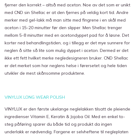
fjerner den korrekt – altså med aceton. Noe av det som er unikt
med CND sin Shellac er at den fjernes på veldig kort tid. Andre
merker med gel-lakk må man sitte med fingrene i en skål med
aceton i 15-20 minutter før den slipper. Men Shellac trenger
mellom 5-8 minutter med en acetondyppet pad for å løsne. Det
korter ned behandlingstiden, og i tillegg er det mye sunnere for
neglen å sitte så lite som mulig dyppet i aceton. Dermed er det
ikke ett fett hvilket merke negledesigneren bruker. CND Shellac
er det merket som har neglens helse i førersetet og hele tiden
utvikler de mest skånsomme produktene.
VINYLUX LONG WEAR POLISH
VINYLUX er den første ukelange neglelakken tilsatt de pleiende
ingredienser Vitamin E, Keratin & Jojoba Oil. Med en enkel to-
steg påføring sparer du både tid og produkt da ingen
underlakk er nødvendig. Fargene er selvheftene til negleplaten