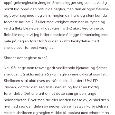
oppå gelenegler/akrylnegler. Shellac legger seg som et veldig
hardt lag oppå den naturlige neglen, men den er også fleksibel
og bøyer seg med neglen. Er neglen din hard og sterk kan du
forvente mellom 2-3 uker med varighet, men har du tynne og
veldig fleksible negler vil det vare fra 1-2 uker. Ved tynne og
fleksible negler vil jeg heller anbefale å legge forsterkning med
gele på neglen først for å gi den ekstra beskyttelse, med
shellac over for best varighet.
Skader det neglene mine?
Nei. Så lenge man utøver godt vedlikehold hjemme, og fjerner
shellacen på riktig måte så skal neglen være akkurat som før.
Shellacen skal aldri rives av. Når shellac herder i UV/LED-
lampen, klamrer den seg fast i neglen og lager en kraftig
forbindelse. Det er blant annet dette som gir den lange
holdbarheten. River man av, eller lar den flasse av, vil shellacen
rive med seg den delen av neglen den er festet i. Forbindelsen
mellom shellacen og neglen vil ikke bli oppløst med mindre man