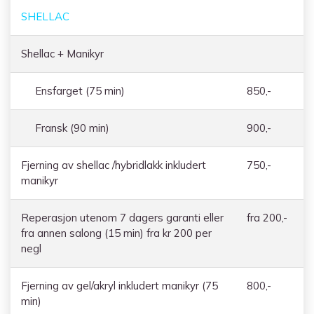
SHELLAC
Shellac + Manikyr
Ensfarget (75 min)
850,-
Fransk (90 min)
900,-
Fjerning av shellac /hybridlakk inkludert
750,-
manikyr
Reperasjon utenom 7 dagers garanti eller
fra 200,-
fra annen salong (15 min) fra kr 200 per
negl
Fjerning av gel/akryl inkludert manikyr (75
800,-
min)