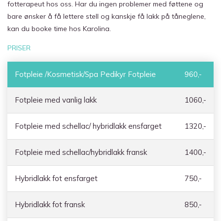
fotterapeut hos oss. Har du ingen problemer med føttene og
bare ønsker å få lettere stell og kanskje få lakk på tåneglene,
kan du booke time hos Karolina.
PRISER
Fotpleie /Kosmetisk/Spa Pedikyr Fotpleie
960,-
Fotpleie med vanlig lakk
1060,-
Fotpleie med schellac/ hybridlakk ensfarget
1320,-
Fotpleie med schellac/hybridlakk fransk
1400,-
Hybridlakk fot ensfarget
750,-
Hybridlakk fot fransk
850,-