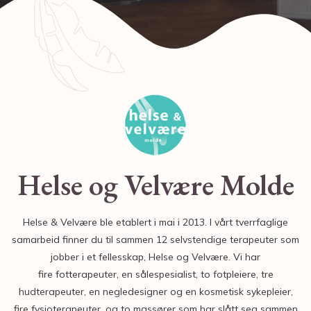
Helse og Velvære Molde
Helse & Velvære ble etablert i mai i 2013. I vårt tverrfaglige
samarbeid finner du til sammen 12 selvstendige terapeuter som
jobber i et fellesskap, Helse og Velvære. Vi har
fire fotterapeuter, en sålespesialist, to fotpleiere, tre
hudterapeuter, en negledesigner og en kosmetisk sykepleier,
fire fysioterapeuter, og to massører som har slått seg sammen